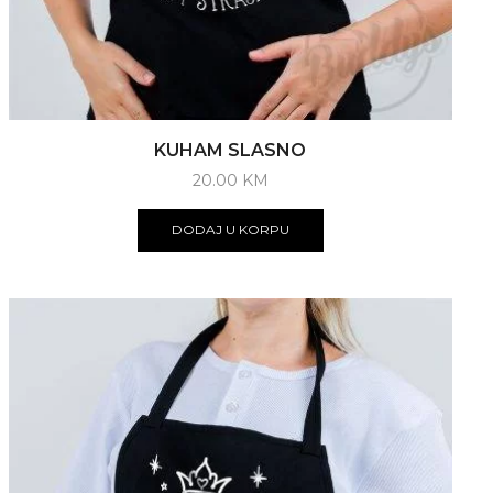
KUHAM SLASNO
20.00
KM
DODAJ U KORPU