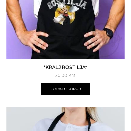
*KRALJ ROŠTILJA*
20.00
KM
DODAJ U KORPU