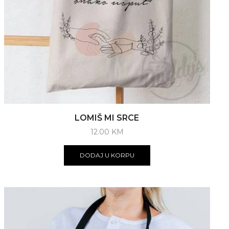
LOMIŠ MI SRCE
12.00
KM
DODAJ U KORPU