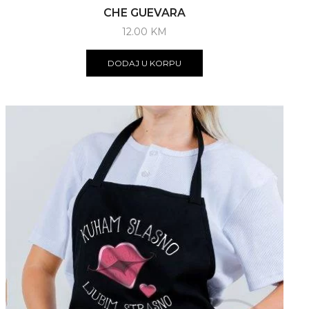
CHE GUEVARA
12.00
KM
DODAJ U KORPU