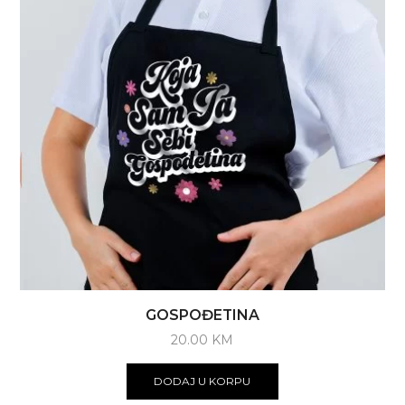
GOSPOĐETINA
20.00
KM
DODAJ U KORPU