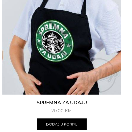
SPREMNA ZA UDAJU
20.00
KM
DODAJ U KORPU