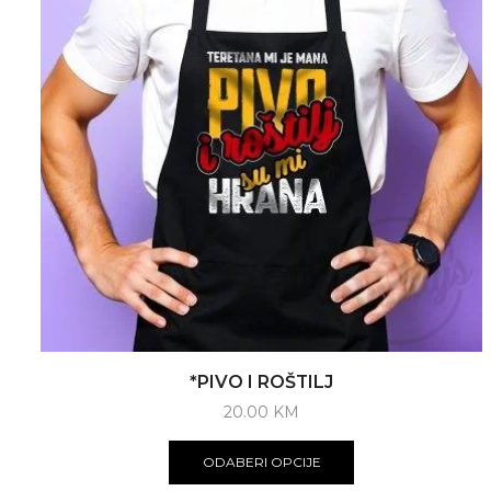
*PIVO I ROŠTILJ
20.00
KM
ODABERI OPCIJE