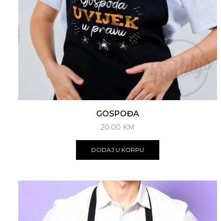
GOSPOĐA
20.00
KM
DODAJ U KORPU