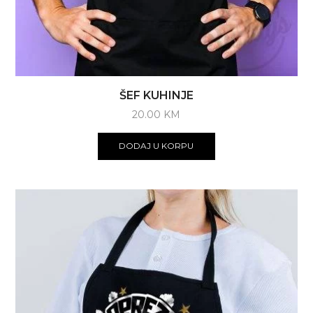
ŠEF KUHINJE
20.00
KM
DODAJ U KORPU