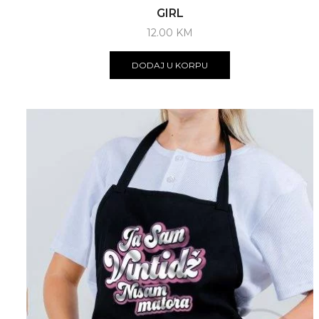
GIRL
12.00
KM
DODAJ U KORPU