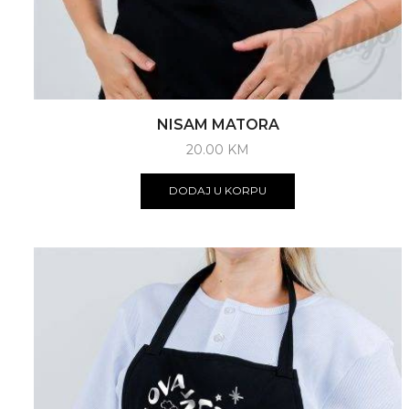
NISAM MATORA
20.00
KM
DODAJ U KORPU